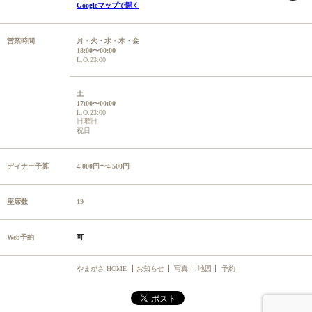
Googleマップで開く
営業時間
月・火・水・木・金
18:00〜00:00
L.O.23:00
土
17:00〜00:00
L.O.23:00
日曜日
祝日
ディナー予算
4,000円〜4,500円
座席数
19
Web予約
可
やまがさ HOME
お知らせ
写真
地図
予約